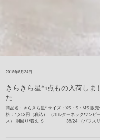
2018年8月24日
きらきら星*1点もの入荷しまし
た
商品名：きらきら星* サイズ：XS・S・MS 販売価
格：4,212円（税込） （ホルターネックワンピー