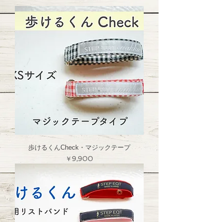
歩けるくんCheck・マジックテープ
価格
￥9,900