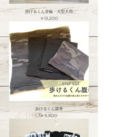
歩けるくん首輪・大型犬用
価格
￥13,200
歩けるくん腹巻
価格
￥9,900