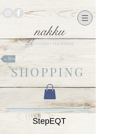
nakku
DOGGOODS+TEA ROOM
​←Shop Top
SHOPPING
​StepEQT