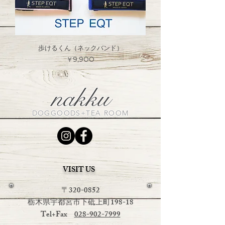
歩けるくん（ネックバンド）
価格
￥9,900
nakku
DOGGOODS+TEA ROOM
VISIT US
〒320-0852
栃木県宇都宮市下砥上町198-18
Tel+Fax
028-902-7999