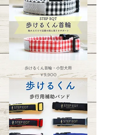
歩けるくん首輪・小型犬用
価格
￥9,900