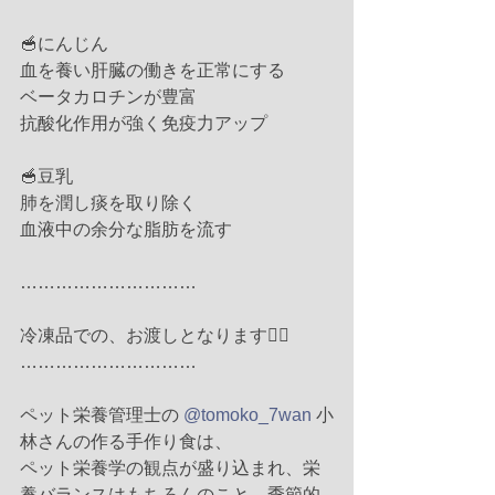
🥣にんじん
血を養い肝臓の働きを正常にする
ベータカロチンが豊富
抗酸化作用が強く免疫力アップ
🥣豆乳
肺を潤し痰を取り除く
血液中の余分な脂肪を流す
…………………………
冷凍品での、お渡しとなります🙇‍♀️
…………………………
ペット栄養管理士の 
@tomoko_7wan
 小
林さんの作る手作り食は、
ペット栄養学の観点が盛り込まれ、栄
養バランスはもちろんのこと、季節的