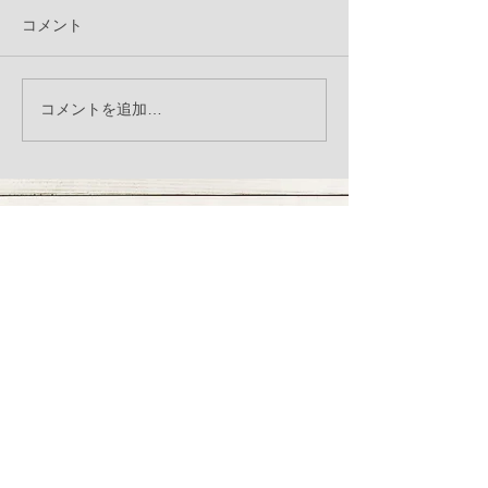
コメント
季節の変わり目、体調崩
Manner porc
コメントを追加…
していませんか？発酵サ
ーチ）入荷のお
プリ「アニマストラス」
オススメです
nakku
DOGGOODS+TEA ROOM
VISIT US
〒320-0852
栃木県宇都宮市下砥上町198-18