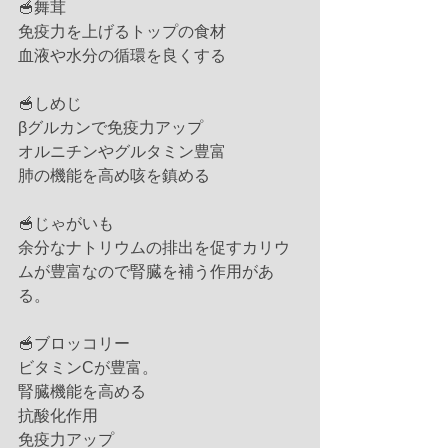
🥣舞茸
免疫力を上げるトップの食材
血液や水分の循環を良くする
🥣しめじ
βグルカンで免疫力アップ
オルニチンやグルタミン豊富
肺の機能を高め咳を鎮める
🥣じゃがいも
余分なナトリウムの排出を促すカリウ
ムが豊富なので腎臓を補う作用があ
る。
🥣ブロッコリー
ビタミンCが豊富。
腎臓機能を高める
抗酸化作用
免疫力アップ