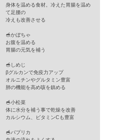
身体を温める食材。冷えた胃腸を温め
て足腰の
冷えも改善させる
🥣かぼちゃ
お腹を温める
胃腸の元気を補う
🥣しめじ
βグルカンで免疫力アップ
オルニチンやグルタミン豊富
肺の機能を高め咳を鎮める
🥣小松菜
体に水分を補う事で乾燥を改善
カルシウム、ビタミンCも豊富　
🥣パプリカ
血液の流れをよくする。