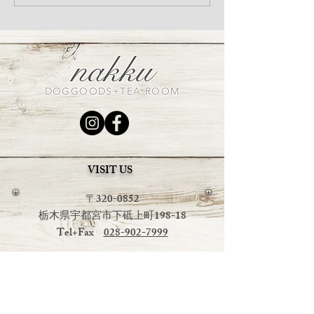
していませんか？発酵サ
ーチ）入荷のお
プリ「アニマストラス」
オススメです
nakku
DOGGOODS+TEA ROOM
VISIT US
〒320-0852
栃木県宇都宮市下砥上町198-18
Tel+Fax
028-902-7999
OPEN：平日 午前１１時～午後４時
土日祝日
午前１１時～午後６時
CLOSE：毎週火曜日・水曜日