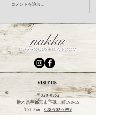
nakku Christmas photo
8月3日（木）犬
コメントを追加…
booth
コラーゲンV.C
ミンMSM 商
催
nakku
DOGGOODS+TEA ROOM
VISIT US
〒320-0852
栃木県宇都宮市下砥上町198-18
Tel+Fax
028-902-7999
OPEN：平日 午前１１時～午後４時
土日祝日
午前１１時～午後６時