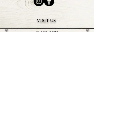
VISIT US
〒320-0852
栃木県宇都宮市下砥上町198-18
Tel+Fax
028-902-7999
OPEN：平日 午前１１時～午後４時
土日祝日
午前１１時～午後６時
CLOSE：毎週火曜日・水曜日
（定休日の祭日は営業いたしま
す）