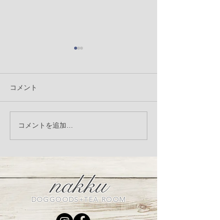
コメント
nakku Christmas photo
8月3日（木）犬
コメントを追加…
booth
コラーゲンV.C
ミンMSM 商
催
nakku
DOGGOODS+TEA ROOM