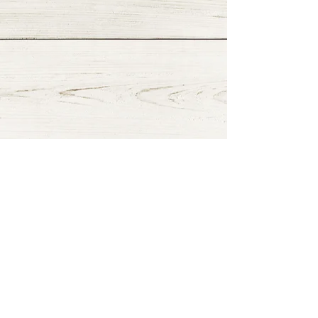
≫ Google Mapで見る
LINE
LINEにてnakkuから最新情報をお届けします。下記
のボタンからご登録ください。または、LINEにて
ＩＤ「
＠lmj0198o
」を検索して追加してくださ
い。