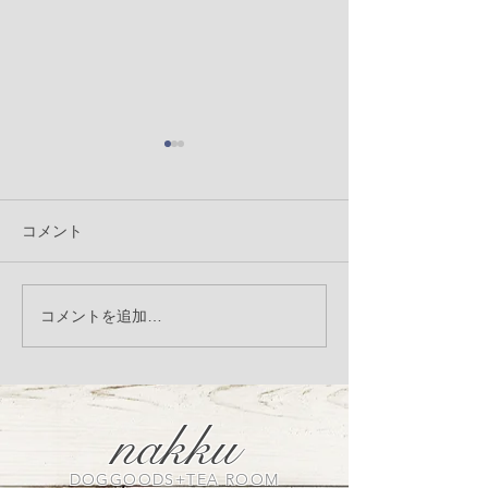
コメント
サバとアボカドのチーズ
2月の営業時間
コメントを追加…
トースト はじまります♪
ウト延長につい
せです
nakku
DOGGOODS+TEA ROOM