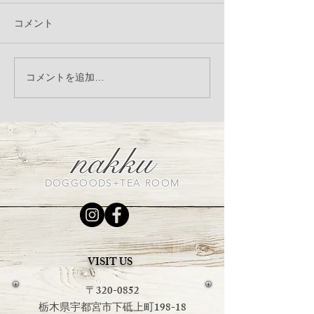
コメント
LandyLandey リネンシリ
＼季節限定／ 自
コメントを追加…
ーズ受注会のお知らせ
ーダー
nakku
DOGGOODS+TEA ROOM
VISIT US
〒320-0852
栃木県宇都宮市下砥上町198-18