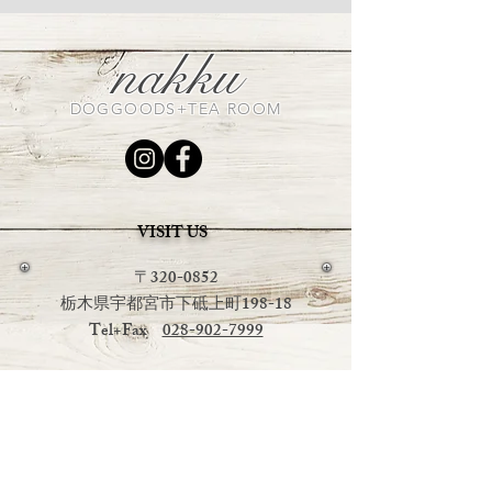
nakku
DOGGOODS+TEA ROOM
VISIT US
〒320-0852
栃木県宇都宮市下砥上町198-18
Tel+Fax
028-902-7999
OPEN：平日 午前１１時～午後４時
土日祝日
午前１１時～午後６時
CLOSE：毎週火曜日・水曜日
（定休日の祭日は営業いたしま