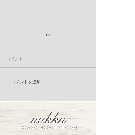
コメント
フォトブース 〜マリー
nakku Christmas
コメントを追加…
booth
アントワネットの世界
へ〜
nakku
DOGGOODS+TEA ROOM