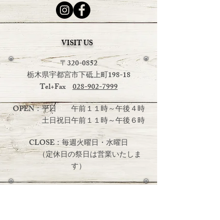
VISIT US
〒320-0852
栃木県宇都宮市下砥上町198-18
Tel+Fax
028-902-7999
OPEN：平日 午前１１時～午後４時
土日祝日
午前１１時～午後６時
CLOSE：毎週火曜日・水曜日
（定休日の祭日は営業いたしま
す）