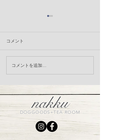
コメント
nakku Christmas photo
8月3日（木）犬
コメントを追加…
booth
コラーゲンV.C
ミンMSM 商
催
nakku
DOGGOODS+TEA ROOM