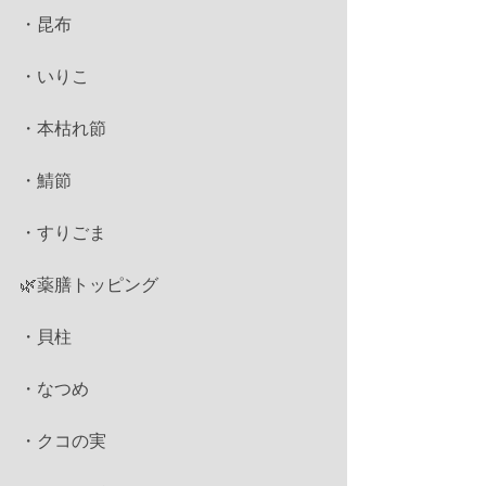
・昆布
・いりこ
・本枯れ節
・鯖節
・すりごま
🌿薬膳トッピング
・貝柱
・なつめ
・クコの実