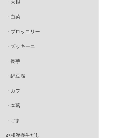
・大根
・白菜
・ブロッコリー
・ズッキーニ
・長芋
・絹豆腐
・カブ
・本葛
・ごま
🌿和漢養生だし