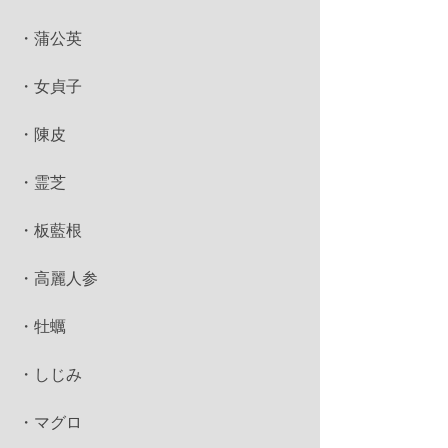
・蒲公英
・女貞子
・陳皮
・霊芝
・板藍根
・高麗人参
・牡蠣
・しじみ
・マグロ