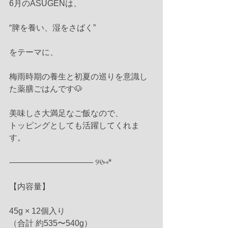
6月のASUGENは、
“脾を養い、湿をさばく”
をテーマに、
梅雨時期の養生と初夏の巡りを意識し
た薬膳ごはんです🐶
美味しさ大満足なご飯なので、
トッピングとしても活躍してくれま
す。
-—————————— ୨୧⑅*
【内容量】
45g × 12個入り
（合計 約535〜540g）