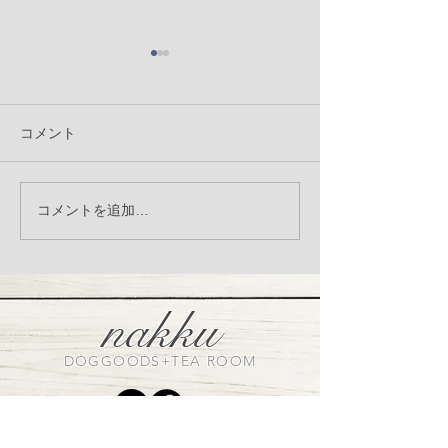
コメント
LandyLandey リネンシリ
＼季節限定／ 自
コメントを追加…
ーズ受注会のお知らせ
ーダー
nakku
DOGGOODS+TEA ROOM