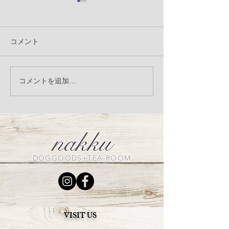
コメント
フォトブース 〜マリー
nakku Christmas
コメントを追加…
booth
アントワネットの世界
へ〜
nakku
DOGGOODS+TEA ROOM
VISIT US