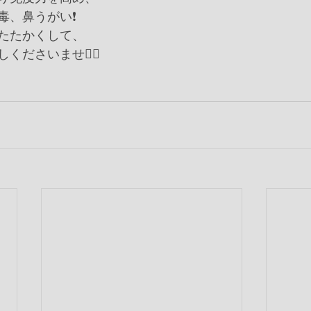
、鼻うがい❗️
たたかくして、
ださいませ🙇‍♀️