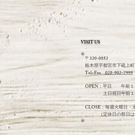
VISIT US
〒320-0852
栃木県宇都宮市下砥上町19
Tel+Fax
028-902-7999
OPEN：平日 午前１
土日祝日
午前１
CLOSE：毎週火曜日・
（定休日の祭日は営