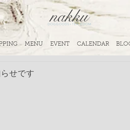
nakku
DOGGOODS+TEA ROOM
PPING
MENU
EVENT
CALENDAR
BLO
知らせです