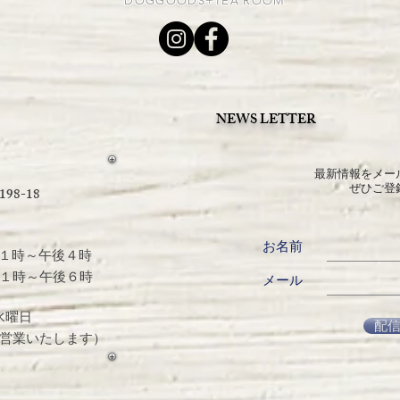
DOGGOODS+TEA ROOM
NEWS LETTER
最新情報をメー
ぜひご登
8-18
お名前
１時～午後４時
１時～午後６時
メール
水曜日
配
業いたします）