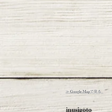
≫ Google Mapで見る
inusigoto