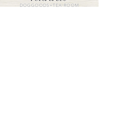
DOGGOODS+TEA ROOM
VISIT US
〒320-0852
栃木県宇都宮市下砥上町198-18
Tel+Fax
028-902-7999
OPEN：平日 午前１１時～午後４時
土日祝日
午前１１時～午後６時
CLOSE：毎週火曜日・水曜日
（定休日の祭日は営業いたしま
す）