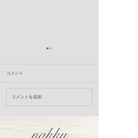
コメント
季節の変わり目、体調崩
Manner porc
コメントを追加…
していませんか？発酵サ
ーチ）入荷のお
プリ「アニマストラス」
オススメです
nakku