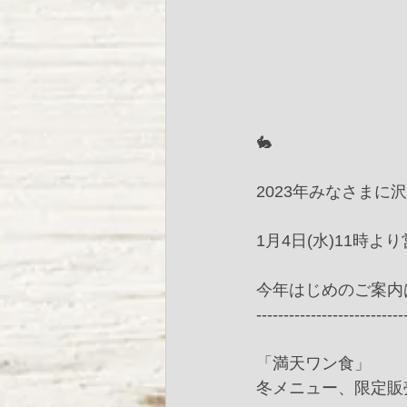
🐇
2023年みなさまに
1月4日(水)11時よ
今年はじめのご案内は
--------------------------
「満天ワン食」
冬メニュー、限定販売