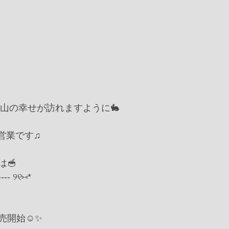
沢山の幸せが訪れますように🐇
り営業です♫
🥣
----- ୨୧⑅*
開始☺️✨