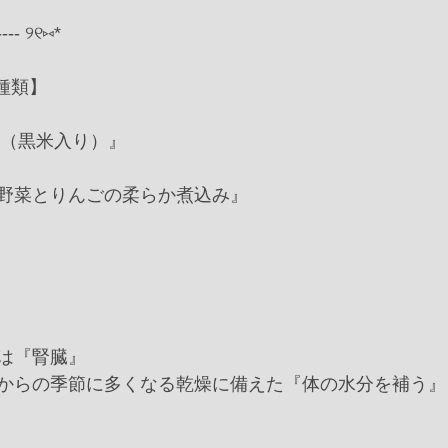
----- ୨୧⑅*
種類】
ト（黒米入り）』
り野菜とりんごの柔らか煮込み』
は『腎臓』
からの季節に多くなる乾燥に備えた『体の水分を補う』