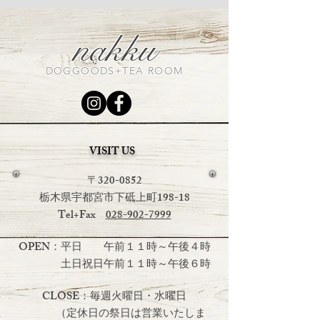
プリ「アニマストラス」
オススメです
nakku
DOGGOODS+TEA ROOM
VISIT US
〒320-0852
栃木県宇都宮市下砥上町198-18
Tel+Fax
028-902-7999
OPEN：平日 午前１１時～午後４時
土日祝日
午前１１時～午後６時
CLOSE：毎週火曜日・水曜日
（定休日の祭日は営業いたしま