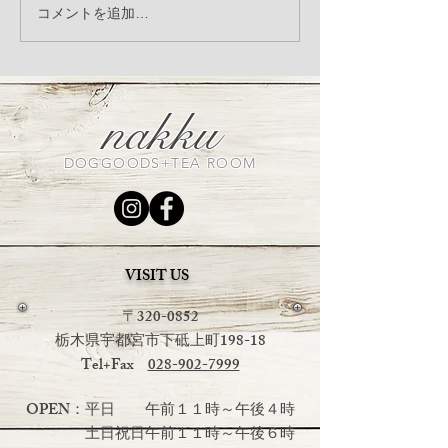
季節の変わり目、体調崩
Manner porc
コメントを追加…
していませんか？発酵サ
ーチ）入荷のお
プリ「アニマストラス」
オススメです
nakku
DOGGOODS+TEA ROOM
VISIT US
〒320-0852
栃木県宇都宮市下砥上町198-18
Tel+Fax
028-902-7999
OPEN：平日 午前１１時～午後４時
土日祝日
午前１１時～午後６時