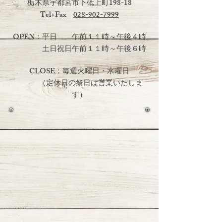
栃木県宇都宮市下砥上町198-18
Tel+Fax
028-902-7999
OPEN：平日 午前１１時～午後４時
土日祝日
午前１１時～午後６時
CLOSE：毎週火曜日・水曜日
（定休日の祭日は営業いたしま
す）