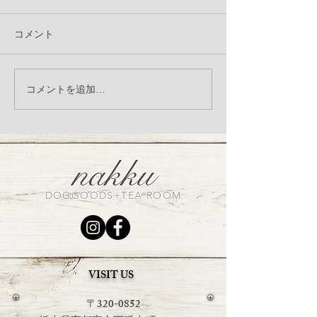
コメント
LandyLandey リネンシリ
＼季節限定／ 自
コメントを追加…
ーズ受注会のお知らせ
ーダー
nakku
DOGGOODS+TEA ROOM
VISIT US
〒320-0852