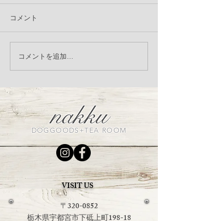
コメント
LandyLandey リネンシリ
＼季節限定／ 自
コメントを追加…
ーズ受注会のお知らせ
ーダー
nakku
DOGGOODS+TEA ROOM
VISIT US
〒320-0852
栃木県宇都宮市下砥上町198-18