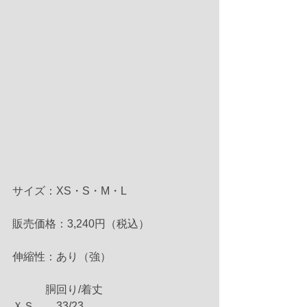
サイズ：XS・S・M・L
販売価格：3,240円（税込）
伸縮性：あり（強）
　　　胴回り/着丈
ＸＳ　　33/23