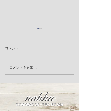
コメント
LandyLandey リネンシリ
＼季節限定／ 自
コメントを追加…
ーズ受注会のお知らせ
ーダー
nakku
DOGGOODS+TEA ROOM