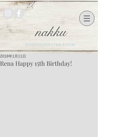
nakku
DOGGOODS+TEA ROOM
2018年1月11日
Rena Happy 15th Birthday!