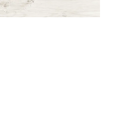
≫ Google Mapで見る
LINE
LINEにてnakkuから最新情報をお届けします。下記
のボタンからご登録ください。または、LINEにて
ＩＤ「
＠lmj0198o
」を検索して追加してくださ
い。