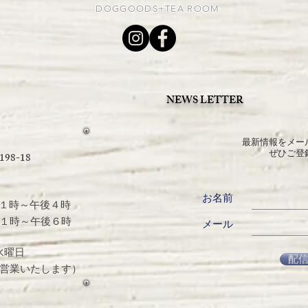
DOGGOODS+TEA ROOM
NEWS LETTER
最新情報をメー
ぜひご登
8-18
お名前
１時～午後４時
１時～午後６時
メール
水曜日
配
業いたします）