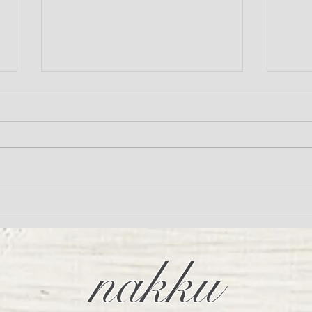
nakku Christmas photo booth
8月
ーゲ
MS
nakku