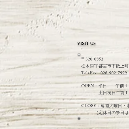
VISIT US
〒320-0852
栃木県宇都宮市下砥上町19
Tel+Fax
028-902-7999
OPEN：平日 午前１
土日祝日
午前１
CLOSE：毎週火曜日・
（定休日の祭日は営