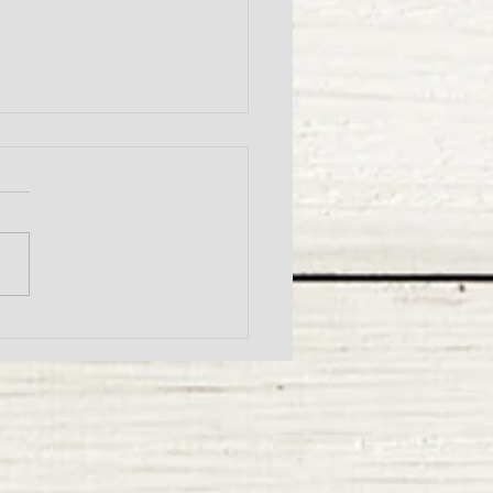
3日（木）犬の歩みにコラ
ンV.C＆グルコサミン
M 商品説明会開催