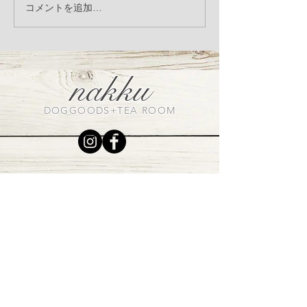
季節の変わり目、体調崩
Manner porc
コメントを追加…
していませんか？発酵サ
ーチ）入荷のお
プリ「アニマストラス」
オススメです
nakku
DOGGOODS+TEA ROOM
VISIT US
〒320-0852
栃木県宇都宮市下砥上町198-18
Tel+Fax
028-902-7999
OPEN：平日 午前１１時～午後４時
土日祝日
午前１１時～午後６時