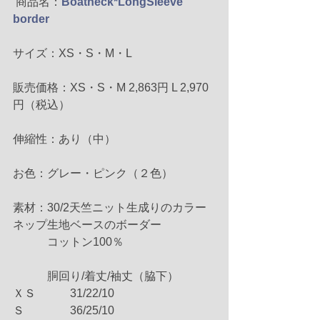
 商品名：
Boatneck*LongSleeve 
border
サイズ：XS・S・M・L
販売価格：XS・S・M 2,863円 L 2,970
円（税込）
伸縮性：あり（中）
お色：グレー・ピンク（２色）
素材：30/2天竺ニット生成りのカラー
ネップ生地ベースのボーダー
　　　コットン100％
　　　胴回り/着丈/袖丈（脇下）
ＸＳ　　　31/22/10
Ｓ　　　　36/25/10