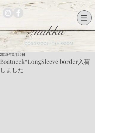
nakku
DOGGOODS+TEA ROOM
2018年3月29日
Boatneck*LongSleeve border入荷
しました