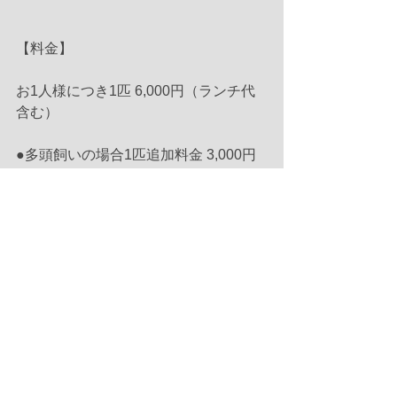
【料金】
お1人様につき1匹 6,000円（ランチ代
含む）
●多頭飼いの場合1匹追加料金 3,000円
●お1人2頭までとさせていただきます。
●お申込みは、nakku店頭・お電話にて
受付いたします。
●愛犬と共に楽しくhappyに充実した毎
日を送れますように。