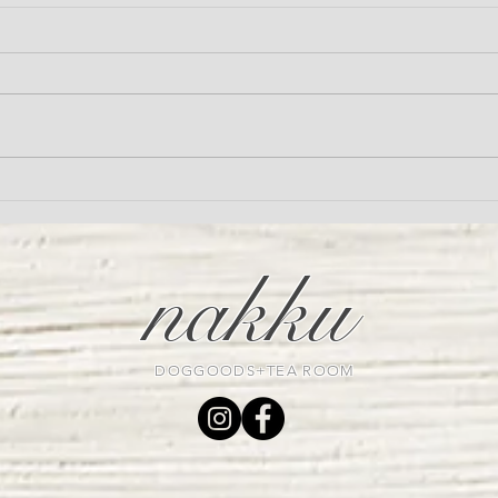
季節の変わり目、体調崩して
Man
いませんか？発酵サプリ「ア
チ）
ニマストラス」オススメです
nakku
DOGGOODS+TEA ROOM