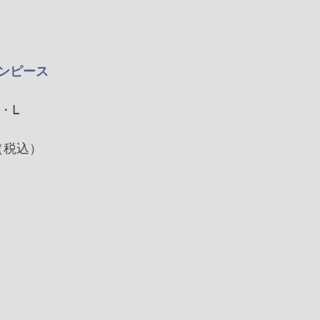
ンピース
・Ⅼ
（税込）
丈