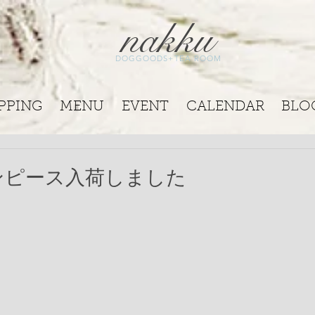
nakku
DOGGOODS+TEA ROOM
PPING
MENU
EVENT
CALENDAR
BLO
ンピース入荷しました