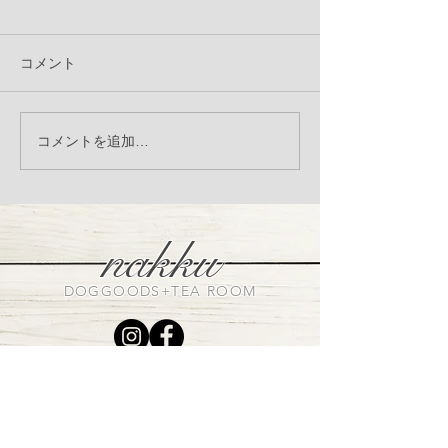
コメント
nakku Christmas photo
8月3日（木）犬
コメントを追加…
booth
コラーゲンV.C
ミンMSM 商
催
nakku
DOGGOODS+TEA ROOM
VISIT US
〒320-0852