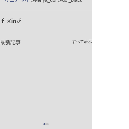
ケニア ドイ
 @kenya_doi @doi_black
すべて表示
最新記事