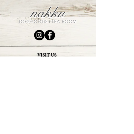
催
nakku
DOGGOODS+TEA ROOM
VISIT US
〒320-0852
栃木県宇都宮市下砥上町198-18
Tel+Fax
028-902-7999
OPEN：平日 午前１１時～午後４時
土日祝日
午前１１時～午後６時
CLOSE：毎週火曜日・水曜日
（定休日の祭日は営業いたしま
す）