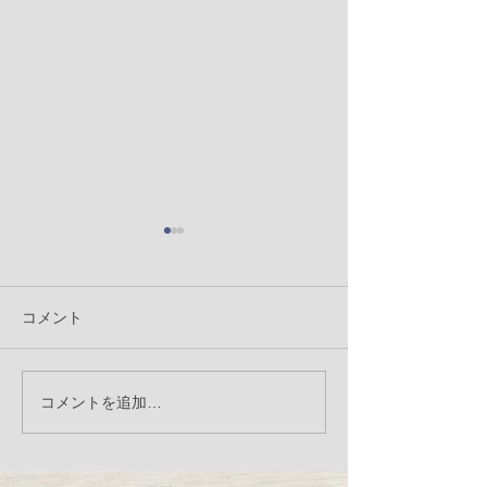
コメント
nakku Christmas photo
8月3日（木）犬
コメントを追加…
booth
コラーゲンV.C
ミンMSM 商