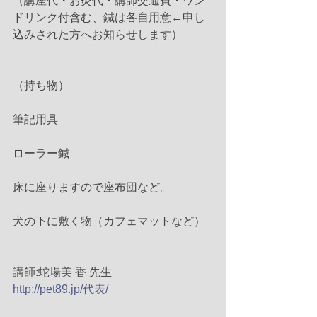
（講座代・お灸代・講師交通費・ワン
ドリンク付含む、鍼は各自用意←申し
込みされた方へお知らせします）
（持ち物）
筆記用具
ローラー鍼
床に座りますので座布団など。
犬の下に敷く物（カフェマットなど）
講師:蛇場美 香 先生
http://pet89.jp/代表/