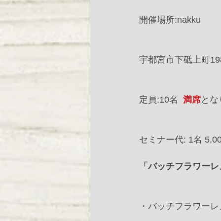
開催場所:nakku ﻿
宇都宮市下砥上町198-
定員:10名﻿ ﻿ 
満席
とな
セミナー代: 1名 5,000
「バッチフラワーレ
・バッチフラワーレ