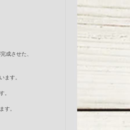
が完成させた、
ます。﻿
。﻿
す。﻿