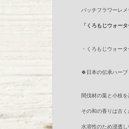
バッチフラワーレメデ
「くろもじウォータ
・くろもじウォーター2
🍀日本の伝承ハーブ
間伐材の葉と小枝を
その和の香りは古く
水溶性のため浸透し