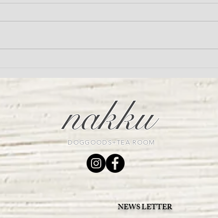
nakku Christmas photo booth
8月
ーゲ
MS
nakku
DOGGOODS+TEA ROOM
NEWS LETTER