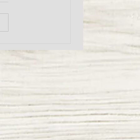
3日（木）犬の歩みにコラ
ンV.C＆グルコサミン
M 商品説明会開催