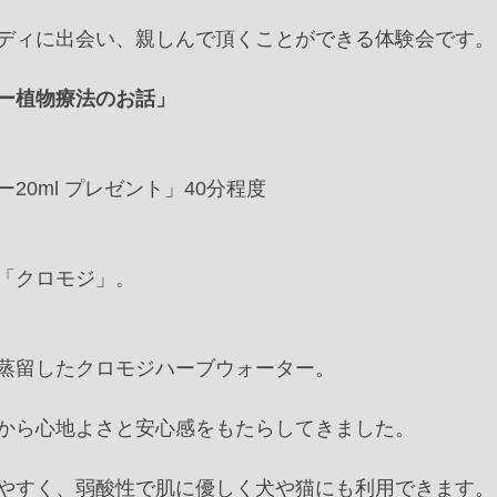
ィに出会い、親しんで頂くことができる体験会です。﻿ ﻿ 
ー植物療法のお話」
0ml プレゼント」﻿40分程度﻿
「クロモジ」。﻿
蒸留したクロモジハーブウォーター。﻿
から心地よさと安心感をもたらしてきました。﻿
やすく、弱酸性で肌に優しく犬や猫にも利用できます。﻿