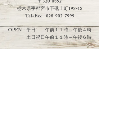
〒320-0852
栃木県宇都宮市下砥上町198-18
Tel+Fax
028-902-7999
OPEN：平日 午前１１時～午後４時
土日祝日
午前１１時～午後６時
CLOSE：毎週火曜日・水曜日
（定休日の祭日は営業いたしま
す）