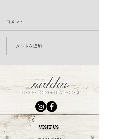
ご報告
コメント
フォトブース 
コメントを追加…
アントワネット
へ〜
nakku
DOGGOODS+TEA ROOM
VISIT US