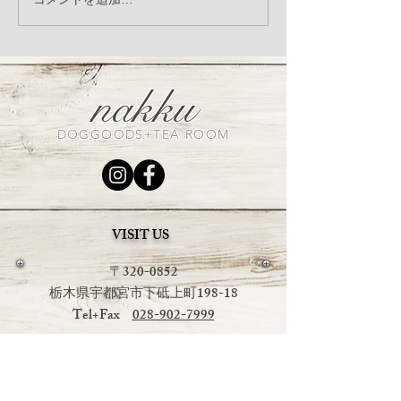
nakku Christmas photo
8月3日（木）犬
booth
コラーゲンV.C
ミンMSM 商
催
nakku
DOGGOODS+TEA ROOM
VISIT US
〒320-0852
栃木県宇都宮市下砥上町198-18
Tel+Fax
028-902-7999
OPEN：平日 午前１１時～午後４時
土日祝日
午前１１時～午後６時