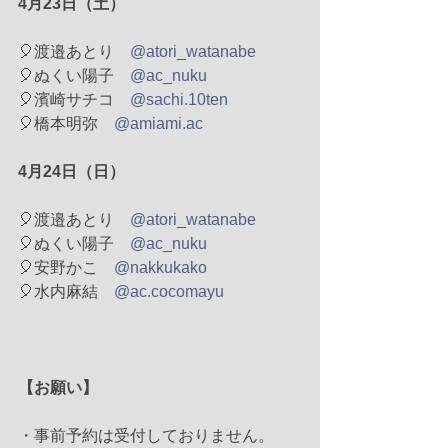
4月23日（土）
🎈渡邉あとり　
@atori_watanabe
🎈ぬくい陽子　
@ac_nuku
🎈濱崎サチコ　
@sachi.10ten
🎈橋本明弥　
@amiami.ac
4月24日（日）
🎈渡邉あとり　
@atori_watanabe
🎈ぬくい陽子　
@ac_nuku
🎈安野かこ　
@nakkukako
🎈水内麻結　
@ac.cocomayu
【お願い】
・事前予約は受付しておりません。