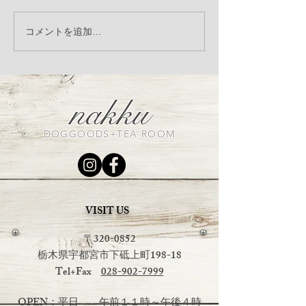
LandyLandey リネンシリ
＼季節限定／ 自
コメントを追加…
ーズ受注会のお知らせ
ーダー
nakku
DOGGOODS+TEA ROOM
VISIT US
〒320-0852
栃木県宇都宮市下砥上町198-18
Tel+Fax
028-902-7999
OPEN：平日 午前１１時～午後４時