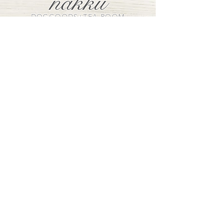
nakku
DOGGOODS+TEA ROOM
VISIT US
〒320-0852
栃木県宇都宮市下砥上町198-18
Tel+Fax
028-902-7999
OPEN：平日 午前１１時～午後４時
土日祝日
午前１１時～午後６時
CLOSE：毎週火曜日・水曜日
（定休日の祭日は営業いたしま
す）