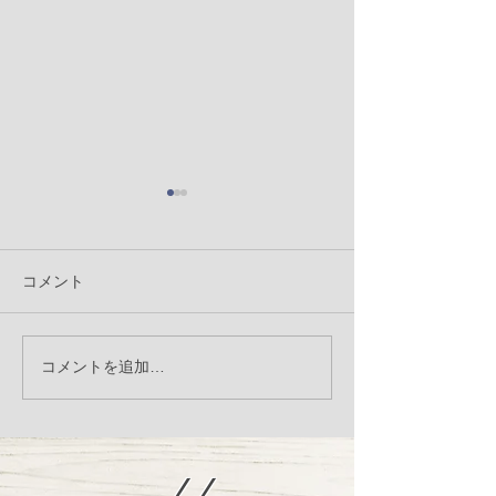
コメント
季節の変わり目、体調崩
Manner porc
コメントを追加…
していませんか？発酵サ
ーチ）入荷のお
プリ「アニマストラス」
オススメです