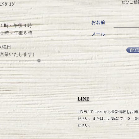
ぜひご登
8-18
お名前
１時～午後４時
１時～午後６時
メール
水曜日
配
業いたします）
LINE
LINEにてnakkuから最新情報を
ださい。または、LINEにてＩＤ「
＠
ださい。