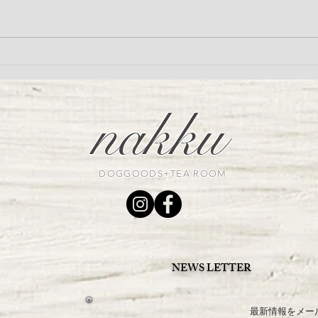
LandyLandey リネンシリーズ
＼季
受注会のお知らせ
ダー
nakku
DOGGOODS+TEA ROOM
NEWS LETTER
最新情報をメー