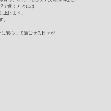
況で働く方々には﻿
し上げます。﻿
。﻿
かに安心して過ごせる日々が﻿