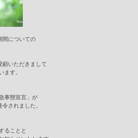
期間についての﻿
ご愛顧いただきまして﻿
います。﻿
急事態宣言」が﻿
発令されました。﻿
することと﻿