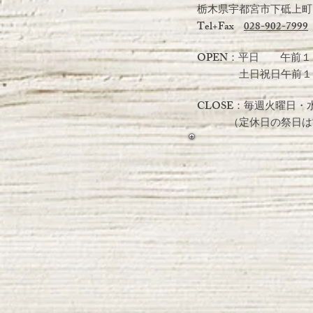
栃木県宇都宮市下砥上町19
Tel+Fax
028-902-7999
OPEN：平日 午前１
土日祝日
午前１
CLOSE：毎週火曜日・
（定休日の祭日は営