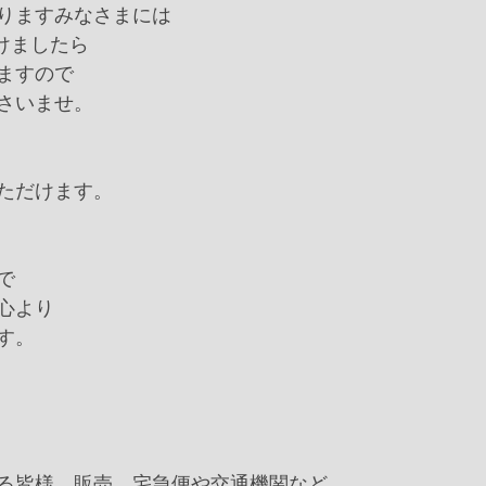
りますみなさまには﻿
けましたら﻿
ますので﻿
さいませ。
ただけます。
﻿
心より﻿
。﻿
る皆様、販売、宅急便や交通機関など、﻿