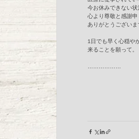
今お休みできない状
心より尊敬と感謝申
ありがとうございます
1日でも早く心穏や
来ることを願って。﻿
………………﻿