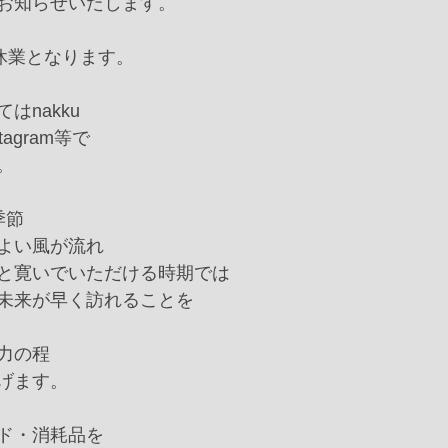
お知らせいたします。﻿
休業となります。﻿
nakku﻿
tagram等で﻿
﻿
節﻿
よい風が流れ﻿
と寛いでいただける時期では﻿
未来が早く訪れることを﻿
力の程﻿
げます。﻿
ド・消耗品を﻿