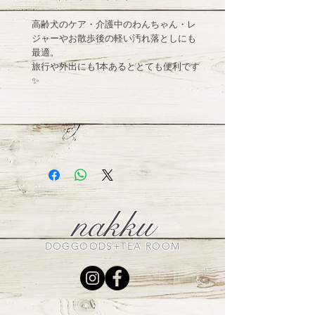
高齢犬のケア・介護中のわんちゃん・レ
ジャーやお散歩後の軽い汚れ落としにも
最適。
旅行や外出にも1本あるととても便利です
✨
nakku
DOGGOODS+TEA ROOM