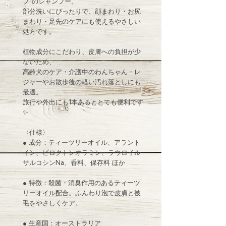
プ”のシャンプー。
部分洗いにぴったりで、顔まわり・お尻
まわり・足先のケアにも使えるやさしい
処方です。
植物成分にこだわり、皮膚への負担が少
ないため、
高齢犬のケア・介護中のわんちゃん・レ
ジャーやお散歩後の軽い汚れ落としにも
最適。
旅行や外出にも1本あるととても便利です
✨
〈仕様〉
● 成分：ティーツリーオイル、アラント
イン、ビロクトンオラミン、ラウロイル
サルコシンNa、香料、保存料 ほか
● 特徴：殺菌・消臭作用のあるティーツ
リーオイル配合。ふんわり泡で皮膚と被
毛をやさしくケア。
● 生産国：オーストラリア