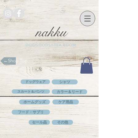
nakku
DOGGOODS+TEA ROOM
​←Shop Top
ドッグウェア
シャツ
スカート＆パンツ
カラー＆リード
ホームグッズ
ケア用品
フード・サプリ
セール品
その他