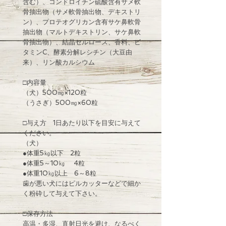
含む）、コンドロイチン硫酸含有サメ軟
骨抽出物（サメ軟骨抽出物、デキストリ
ン）、プロテオグリカン含有サケ鼻軟骨
抽出物（マルトデキストリン、サケ鼻軟
骨抽出物）、結晶セルロース、香料、ビ
タミンC、酵素分解レシチン（大豆由
来）、リン酸カルシウム
□内容量
（犬）500㎎×120粒
（うさぎ）500㎎×60粒
□与え方 1日あたり以下を目安に与えて
ください。
（犬）
●体重5㎏以下 2粒
●体重5～10㎏ 4粒
●体重10㎏以上 6～8粒
歯が悪い犬にはピルカッターなどで細か
く粉砕して与えて下さい。
□保存方法
高温・多湿、直射日光を避け、なるべく