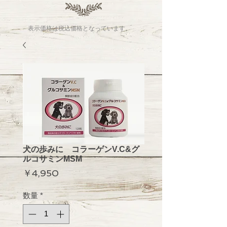
表示価格は税込価格となっています。
犬の歩みに コラーゲンV.C&グ
ルコサミンMSM
価
￥4,950
格
数量
*