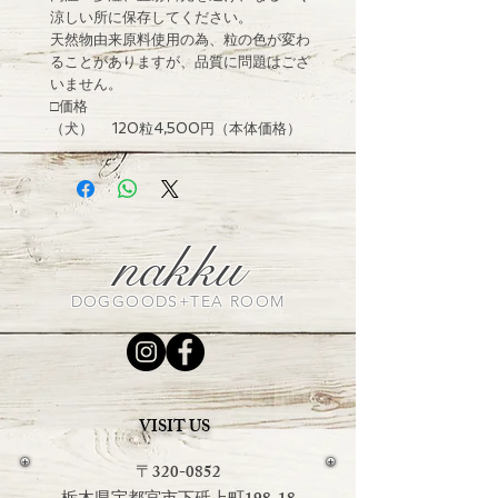
涼しい所に保存してください。
天然物由来原料使用の為、粒の色が変わ
ることがありますが、品質に問題はござ
いません。
□価格
（犬） 120粒4,500円（本体価格）
nakku
DOGGOODS+TEA ROOM
VISIT US
〒320-0852