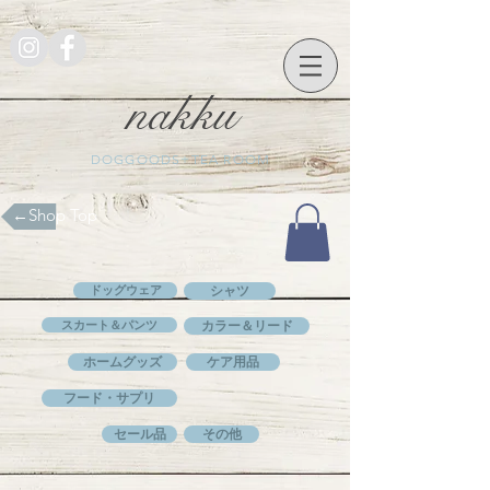
nakku
DOGGOODS+TEA ROOM
​←Shop Top
ドッグウェア
シャツ
スカート＆パンツ
カラー＆リード
ホームグッズ
ケア用品
フード・サプリ
セール品
その他