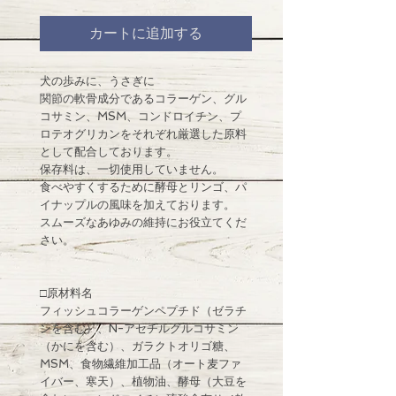
カートに追加する
犬の歩みに、うさぎに
関節の軟骨成分であるコラーゲン、グル
コサミン、MSM、コンドロイチン、プ
ロテオグリカンをそれぞれ厳選した原料
として配合しております。
保存料は、一切使用していません。
食べやすくするために酵母とリンゴ、パ
イナップルの風味を加えております。
スムーズなあゆみの維持にお役立てくだ
さい。
□原材料名
フィッシュコラーゲンペプチド（ゼラチ
ンを含む）、N-アセチルグルコサミン
（かにを含む）、ガラクトオリゴ糖、
MSM、食物繊維加工品（オート麦ファ
イバー、寒天）、植物油、酵母（大豆を