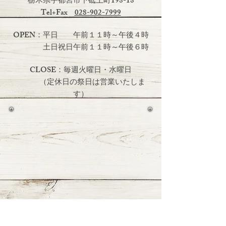
栃木県宇都宮市下砥上町198-18
Tel+Fax
028-902-7999
OPEN：平日 午前１１時～午後４時
土日祝日
午前１１時～午後６時
CLOSE：毎週火曜日・水曜日
（定休日の祭日は営業いたしま
す）