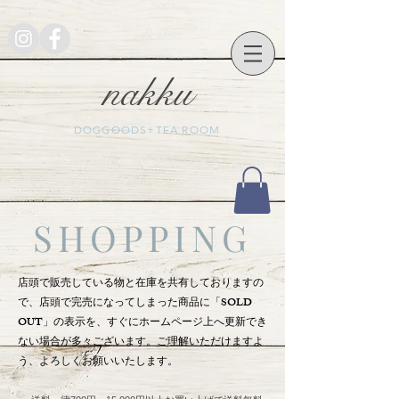
nakku
DOGGOODS+TEA ROOM
SHOPPING
店頭で販売している物と在庫を共有しておりますの
で、店頭で完売になってしまった商品に「SOLD
OUT」の表示を、すぐにホームページ上へ更新でき
ない場合が多々ございます。ご理解いただけますよ
う、よろしくお願いいたします。