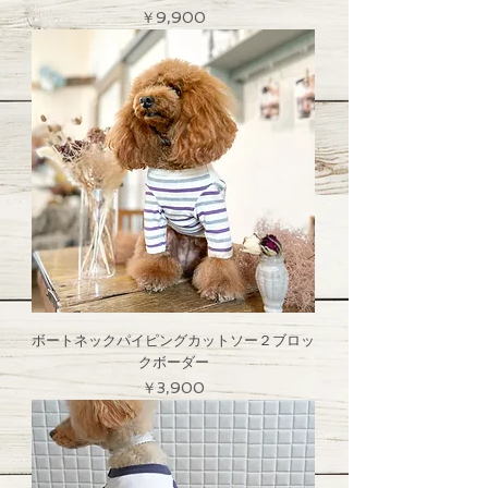
価格
￥9,900
ボートネックパイピングカットソー２ブロッ
クボーダー
価格
￥3,900