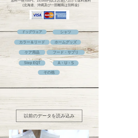
送料一律700円。15,000円以上お買い上げで送料無料
(北海道、沖縄及び一部離島は別料金)
ドッグウェア
シャツ
カラー＆リード
ホームグッズ
ケア用品
フード・サプリ
Step EQT
A・U・S
その他
以前のデータを読み込み