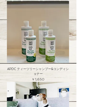
APDC ティーツリーシャンプー&コンディシ
ョナー
価格
￥1,650