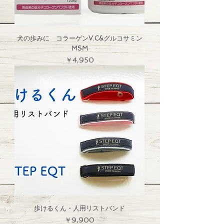
犬の歩みに コラーゲンV.C&グルコサミン
MSM
価格
￥4,950
歩けるくん・人用リストバンド
価格
￥9,900