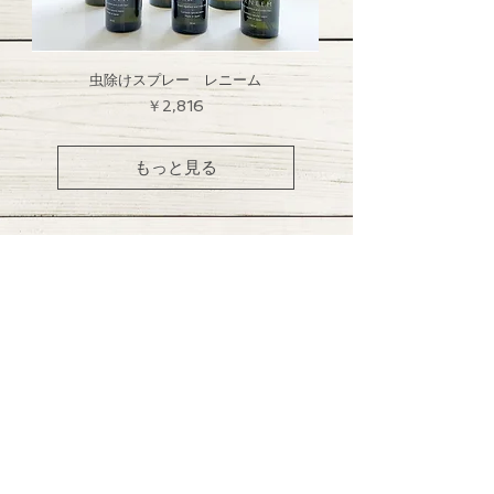
虫除けスプレー レニーム
価格
￥2,816
もっと見る
nakku
DOGGOODS+TEA ROOM
VISIT US
〒320-0852