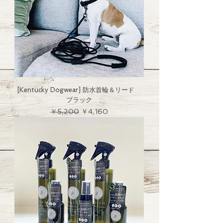
[Kentucky Dogwear] 防水首輪＆リード
ブラック
通常価格
セール価格
￥5,200
￥4,160