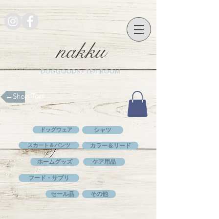
nakku
DOGGOODS+TEA ROOM
​←Shop Top
ドッグウェア
シャツ
スカート＆パンツ
カラー＆リード
ホームグッズ
ケア用品
フード・サプリ
セール品
その他