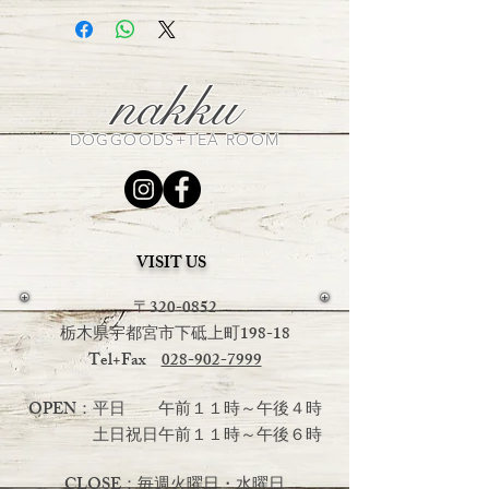
nakku
DOGGOODS+TEA ROOM
VISIT US
〒320-0852
栃木県宇都宮市下砥上町198-18
Tel+Fax
028-902-7999
OPEN：平日 午前１１時～午後４時
土日祝日
午前１１時～午後６時
CLOSE：毎週火曜日・水曜日