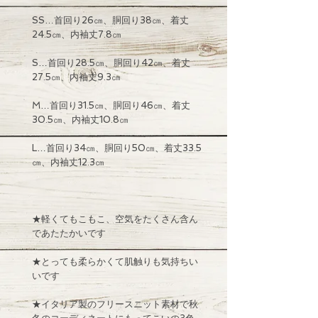
SS…首回り26㎝、胴回り38㎝、着丈
24.5㎝、内袖丈7.8㎝
S…首回り28.5㎝、胴回り42㎝、着丈
27.5㎝、内袖丈9.3㎝
M…首回り31.5㎝、胴回り46㎝、着丈
30.5㎝、内袖丈10.8㎝
L…首回り34㎝、胴回り50㎝、着丈33.5
㎝、内袖丈12.3㎝
★軽くてもこもこ、空気をたくさん含ん
であたたかいです
★とっても柔らかくて肌触りも気持ちい
いです
★イタリア製のフリースニット素材で秋