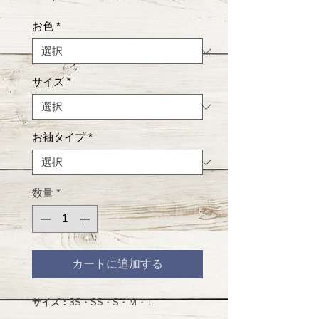
格
お色
*
サイズ
*
お袖タイプ
*
数量
*
カートに追加する
サイズ：
3S・SS・S・Ｍ・Ｌ