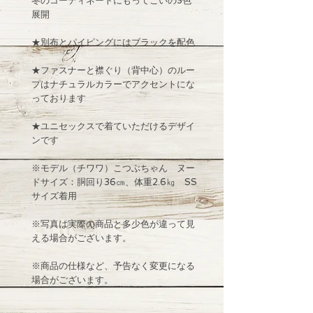
冬のコーディネートにもってこいの3色
展開
★別布とパイピングにはブラックを配色
★ファスナーと襟ぐり（背中心）のルー
プはナチュラルカラーでアクセントにな
っております
★ユニセックスで着ていただけるデザイ
ンです
※モデル（チワワ）こつぶちゃん ヌー
ドサイズ：胴回り36㎝、体重2.6㎏ SS
サイズ着用
※写真は実際の商品と多少色が違って見
える場合がございます。
※商品の仕様など、予告なく変更になる
場合がございます。